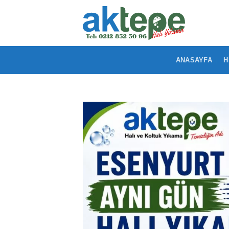
İçeriğe
atla
ANASAYFA
H