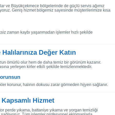
ılar ve Büyükçekmece bölgelerinde de güçlü servis ağımız
uyoruz. Geniş hizmet bölgemiz sayesinde müşterilerimize kısa
ksiz zaman kaybı yaşanmadan işlemler hızlı şekilde
 Halılarınıza Değer Katın
zun ömürlü olur hem de daha temiz bir görünüm kazanır.
sına yerleşen kirler etkili şekilde temizlenmektedir.
 Korunsun
ler korunur, halının dokusu zarar görmeden hijyen sağlanır.
de Kapsamlı Hizmet
tor perde yıkama, battaniye yıkama ve yorgan temizliği
n sağlıyoruz. Tüm işlemler profesyonel ekipmanlarla