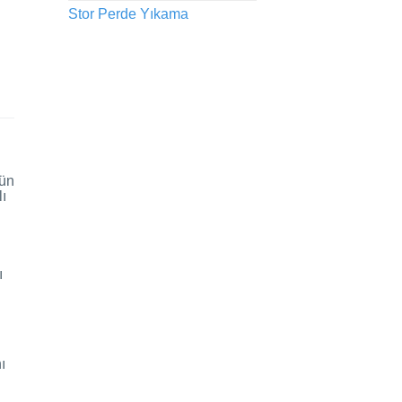
Stor Perde Yıkama
gün
ı
ı
ı