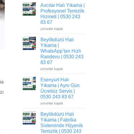
Avcılar Halı Yıkama |
Profesyonel Temizlik
Hizmeti | 0530 243
83 67
Avcılar
yorumlar kapalı
Halı
Yıkama
Beylikdüzü Halı
|
Profesyonel
Yıkama |
Temizlik
Hizmeti
WhatsApp’tan Hızlı
|
Randevu | 0530 243
0530
243
83 67
83
67
Beylikdüzü
yorumlar kapalı
için
Halı
Yıkama
Esenyurt Halı
|
ma
WhatsApp’tan
Yıkama | Aynı Gün
Hızlı
Randevu
Ücretsiz Servis |
zı
|
0530 243 83 67
0530
243
Esenyurt
yorumlar kapalı
83
Halı
67
Yıkama
için
Beylikdüzü Halı
|
Aynı
Yıkama | Fabrika
Gün
Ücretsiz
Sisteminde Hijyenik
Servis
Temizlik | 0530 243
|