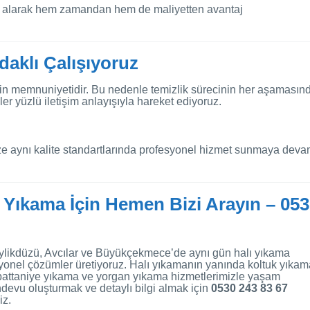
da alarak hem zamandan hem de maliyetten avantaj
aklı Çalışıyoruz
zin memnuniyetidir. Bu nedenle temizlik sürecinin her aşamasın
er yüzlü iletişim anlayışıyla hareket ediyoruz.
mize aynı kalite standartlarında profesyonel hizmet sunmaya dev
 Yıkama İçin Hemen Bizi Arayın – 05
ylikdüzü, Avcılar ve Büyükçekmece’de aynı gün halı yıkama
esyonel çözümler üretiyoruz. Halı yıkamanın yanında koltuk yıkam
 battaniye yıkama ve yorgan yıkama hizmetlerimizle yaşam
andevu oluşturmak ve detaylı bilgi almak için
0530 243 83 67
iz.