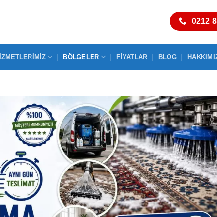
0212 8
IZMETLERIMIZ
BÖLGELER
FIYATLAR
BLOG
HAKKIMI