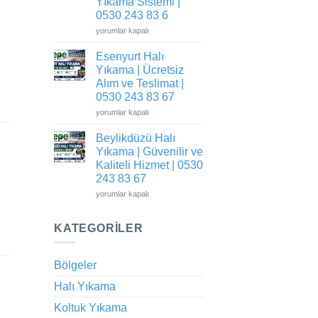
Yıkama Sistemi |
|
0530 243 83 6
0530
243
Avcılar
yorumlar kapalı
83
Halı
67
Yıkama
için
Esenyurt Halı
|
Antibakteriyel
Yıkama | Ücretsiz
Yıkama
Sistemi
Alım ve Teslimat |
|
0530 243 83 67
0530
243
Esenyurt
yorumlar kapalı
83
Halı
6
Yıkama
için
Beylikdüzü Halı
|
Ücretsiz
Yıkama | Güvenilir ve
Alım
ve
Kaliteli Hizmet | 0530
Teslimat
243 83 67
|
0530
Beylikdüzü
yorumlar kapalı
243
Halı
83
Yıkama
67
|
için
KATEGORILER
Güvenilir
ve
Kaliteli
Hizmet
|
Bölgeler
0530
243
Halı Yıkama
83
67
için
Koltuk Yıkama