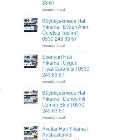
0530
83 67
243
83
Beylikdüzü
yorumlar kapalı
67
Halı
için
Yıkama
Büyükçekmece Halı
|
Fabrika
Yıkama | Evden Alım
Sisteminde
Hijyenik
Ücretsiz Teslim |
Temizlik
0530 243 83 67
|
0530
Büyükçekmece
yorumlar kapalı
243
Halı
83
Yıkama
67
Esenyurt Halı
|
için
Evden
Yıkama | Uygun
Alım
Ücretsiz
Fiyat Garantisi | 0530
Teslim
243 83 67
|
0530
Esenyurt
yorumlar kapalı
243
Halı
83
.
Yıkama
67
Büyükçekmece Halı
|
için
Uygun
Yıkama | Deneyimli
Fiyat
Garantisi
Uzman Ekip | 0530
|
243 83 67
0530
243
Büyükçekmece
yorumlar kapalı
83
Halı
67
Yıkama
için
Avcılar Halı Yıkama |
|
Deneyimli
Antibakteriyel
Uzman
Ekip