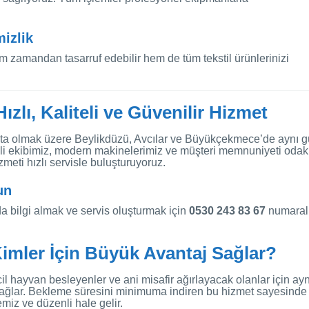
izlik
m zamandan tasarruf edebilir hem de tüm tekstil ürünlerinizi
ızlı, Kaliteli ve Güvenilir Hizmet
ta olmak üzere Beylikdüzü, Avcılar ve Büyükçekmece’de aynı 
li ekibimiz, modern makinelerimiz ve müşteri memnuniyeti odakl
zmeti hızlı servisle buluşturuyoruz.
un
a bilgi almak ve servis oluşturmak için
0530 243 83 67
numaral
imler İçin Büyük Avantaj Sağlar?
cil hayvan besleyenler ve ani misafir ağırlayacak olanlar için ayn
sağlar. Bekleme süresini minimuma indiren bu hizmet sayesinde
miz ve düzenli hale gelir.