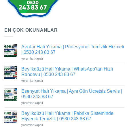
EN ÇOK OKUNANLAR
Avcılar Halı Yıkama | Profesyonel Temizlik Hizmeti
| 0530 243 83 67
Avcılar
yorumlar kapalı
Halı
Yıkama
Beylikdüzü Halı Yıkama | WhatsApp’tan Hızlı
|
Profesyonel
Randevu | 0530 243 83 67
Temizlik
Hizmeti
Beylikdüzü
yorumlar kapalı
|
Halı
0530
Yıkama
243
Esenyurt Halı Yıkama | Aynı Gün Ücretsiz Servis |
|
83
WhatsApp’tan
0530 243 83 67
67
Hızlı
için
Randevu
Esenyurt
yorumlar kapalı
|
Halı
0530
Yıkama
243
Beylikdüzü Halı Yıkama | Fabrika Sisteminde
|
83
Aynı
Hijyenik Temizlik | 0530 243 83 67
67
Gün
için
Ücretsiz
Beylikdüzü
yorumlar kapalı
Servis
Halı