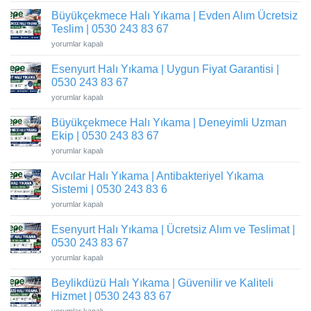
|
Yıkama
0530
Büyükçekmece Halı Yıkama | Evden Alım Ücretsiz
|
243
Fabrika
Teslim | 0530 243 83 67
83
Sisteminde
67
Hijyenik
Büyükçekmece
yorumlar kapalı
için
Temizlik
Halı
|
Yıkama
0530
Esenyurt Halı Yıkama | Uygun Fiyat Garantisi |
|
243
Evden
0530 243 83 67
83
Alım
67
Ücretsiz
Esenyurt
yorumlar kapalı
için
Teslim
Halı
|
Yıkama
0530
Büyükçekmece Halı Yıkama | Deneyimli Uzman
|
243
Uygun
Ekip | 0530 243 83 67
83
Fiyat
67
Garantisi
Büyükçekmece
yorumlar kapalı
için
|
Halı
0530
Yıkama
243
Avcılar Halı Yıkama | Antibakteriyel Yıkama
|
83
Deneyimli
Sistemi | 0530 243 83 6
67
Uzman
için
Ekip
Avcılar
yorumlar kapalı
|
Halı
0530
Yıkama
243
Esenyurt Halı Yıkama | Ücretsiz Alım ve Teslimat |
|
83
Antibakteriyel
0530 243 83 67
67
Yıkama
için
Sistemi
Esenyurt
yorumlar kapalı
|
Halı
0530
Yıkama
243
Beylikdüzü Halı Yıkama | Güvenilir ve Kaliteli
|
83
Ücretsiz
Hizmet | 0530 243 83 67
6
Alım
için
ve
Beylikdüzü
yorumlar kapalı